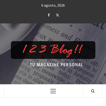
Saltar
6 agosto, 2026
al
contenido
Facebook
Twitter
TU MAGAZINE PERSONAL
Menú
principal